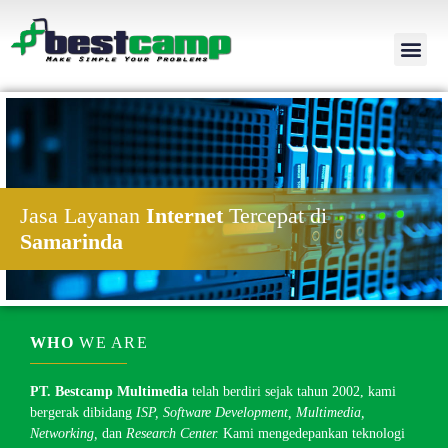
Jasa Layanan
Internet
Tercepat di
Samarinda
WHO
WE ARE
PT. Bestcamp Multimedia
telah berdiri sejak tahun 2002, kami
bergerak dibidang
ISP, Software Development, Multimedia,
Networking,
dan
Research Center.
Kami mengedepankan teknologi