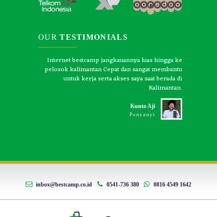
OUR
TESTIMONIALS
ingga mudah
Internet bestcamp jangkauannya luas hingga ke
Kecepat
gan kinerja
pelosok kalimantan Cepat dan sangat membantu
s
ultimedia.
untuk kerja serta akses saya saat berada di
Kalimantan.
d
r
Kunto Aji
Penyanyi
inbox@bestcamp.co.id
0541-736 380
0816 4549 1642